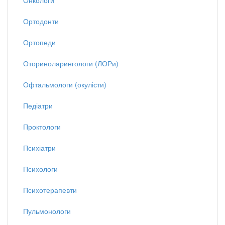
Онкологи
Ортодонти
Ортопеди
Оториноларингологи (ЛОРи)
Офтальмологи (окулісти)
Педіатри
Проктологи
Психіатри
Психологи
Психотерапевти
Пульмонологи