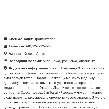
Спеціалізація:
Травматолог
Телефон:
(48)xxx-xxx-xxx
Адреса:
Хххххх, Лодзь
Володіння мовами:
українська, російська, англійська.
Додаткова інформація:
Лікар Олександр Хххххххххххххх -
це висококваліфікований травматолог з багаторічним досвідом,
який завжди готовий надати найкращу можливу медичну
допомогу своїм пацієнтам. Після успішного завершення
медичного навчання в Україні, Лікар Хххххххххххххх працював
у лікарні в Одессі, де здобув багатий досвід у лікуванні різних
видів травм та захворювань опорно-рухового апарату. З метою
подальшого професійного розвитку та отримання нового
досвіду, Травматолог Хххххххххххххх вирішив переїхати до