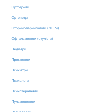
Ортодонти
Ортопеди
Оториноларингологи (ЛОРи)
Офтальмологи (окулісти)
Педіатри
Проктологи
Психіатри
Психологи
Психотерапевти
Пульмонологи
Ревматологи