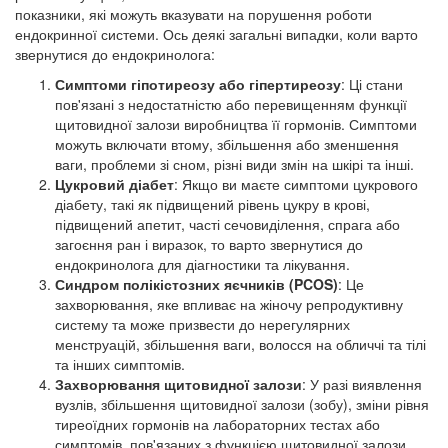
показники, які можуть вказувати на порушення роботи
ендокринної системи. Ось деякі загальні випадки, коли варто
звернутися до ендокринолога:
Симптоми гіпотиреозу або гіпертиреозу
: Ці стани
пов'язані з недостатністю або перевищенням функції
щитовидної залози виробництва її гормонів. Симптоми
можуть включати втому, збільшення або зменшення
ваги, проблеми зі сном, різні види змін на шкірі та інші.
Цукровий діабет
: Якщо ви маєте симптоми цукрового
діабету, такі як підвищений рівень цукру в крові,
підвищений апетит, часті сечовиділення, спрага або
загоєння ран і виразок, то варто звернутися до
ендокринолога для діагностики та лікування.
Синдром полікістозних яєчників (PCOS)
: Це
захворювання, яке впливає на жіночу репродуктивну
систему та може призвести до нерегулярних
менструацій, збільшення ваги, волосся на обличчі та тілі
та інших симптомів.
Захворювання щитовидної залози
: У разі виявлення
вузлів, збільшення щитовидної залози (зобу), зміни рівня
тиреоїдних гормонів на лабораторних тестах або
симптомів, пов'язаних з функцією щитовидної залози.