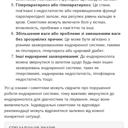
Гіперпаратиреоз або гіпопаратиреоз
: Це стани,
пов'язані з недостатністю або перевищенням функції
паратиреоїдної залози, яка регулює рівень кальцію в
крові. Симптоми можуть включати болі у кістках,
втомленість, проблеми з пам'яттю та інші.
Збільшення ваги або проблеми зі зменшенням ваги
без зрозумілих причин
: Це може бути зв'язано з
різними захворюваннями ендокринної системи, такими
як гіпотиреоз, гіпертиреоз або цукровий діабет.
Інші ендокринні захворювання
: До ендокринолога
можна звернутися із запитом щодо будь-яких інших
захворювань ендокринної системи, таких як
гіперглікемія, надниркова недостатність, гіпофізарна
недостатність тощо.
Усі ці ознаки і симптоми можуть свідчити про порушення
роботи ендокринної системи, тому важливо звернутися до
ендокринолога для діагностики та лікування, якщо вони
виявляються. Індивідуальні симптоми та відповідні
рекомендації можуть відрізнятися залежно від кожної
конкретної ситуації.
СПЕЦІАЛІЗАЦІЯ ЛІКАРІВ