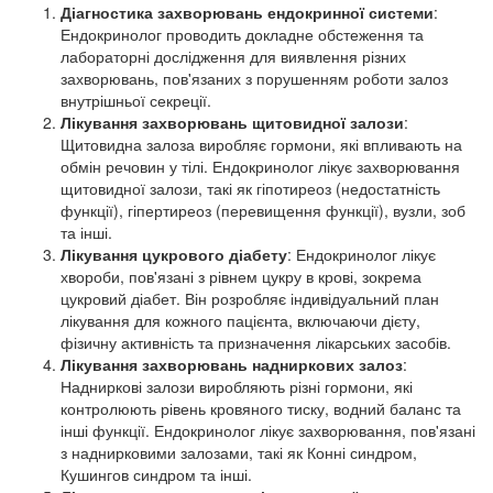
Діагностика захворювань ендокринної системи
:
Ендокринолог проводить докладне обстеження та
лабораторні дослідження для виявлення різних
захворювань, пов'язаних з порушенням роботи залоз
внутрішньої секреції.
Лікування захворювань щитовидної залози
:
Щитовидна залоза виробляє гормони, які впливають на
обмін речовин у тілі. Ендокринолог лікує захворювання
щитовидної залози, такі як гіпотиреоз (недостатність
функції), гіпертиреоз (перевищення функції), вузли, зоб
та інші.
Лікування цукрового діабету
: Ендокринолог лікує
хвороби, пов'язані з рівнем цукру в крові, зокрема
цукровий діабет. Він розробляє індивідуальний план
лікування для кожного пацієнта, включаючи дієту,
фізичну активність та призначення лікарських засобів.
Лікування захворювань надниркових залоз
:
Надниркові залози виробляють різні гормони, які
контролюють рівень кровяного тиску, водний баланс та
інші функції. Ендокринолог лікує захворювання, пов'язані
з наднирковими залозами, такі як Конні синдром,
Кушингов синдром та інші.