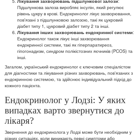
Лікування захворювань підшлункової залози
:
Підшлункова залоза виробляє інсулін, який регулює
рівень цукру в крові. Ендокринолог лікує захворювання,
пов'язані з підшлунковою залозою, такі як цукровий
діабет типу 1, цукровий діабет типу 2 та інші.
Лікування інших захворювань ендокринної системи
:
Ендокринолог також лікує інші захворювання
ендокринної системи, такі як гіперпаратиреоз,
гіпогонадизм, синдром полікістозних яєчників (PCOS) та
інші.
Загалом, український ендокринолог є ключовим спеціалістом
для діагностики та лікування різних захворювань, пов'язаних з
ендокринною системою, та здійснює індивідуальний підхід до
кожного пацієнта.
Ендокринолог у Лодзі: У яких
випадках варто звернутися до
лікаря?
Звернення до ендокринолога у Лодзі може бути необхідним у
різних ситуаціях, коли виникають певні симптоми або