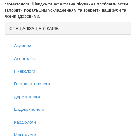
стоматолога. Швидке та ефективне лікування проблеми може
запобігти подальшим ускладненням та зберегти ваші зуби та
ясени здоровими.
СПЕЦІАЛІЗАЦІЯ ЛІКАРІВ
Акушери
Алергологи
Гінекологи
Гастроентерологи
Дерматологи
Ендокринологи
Кардіологи
Масажисти