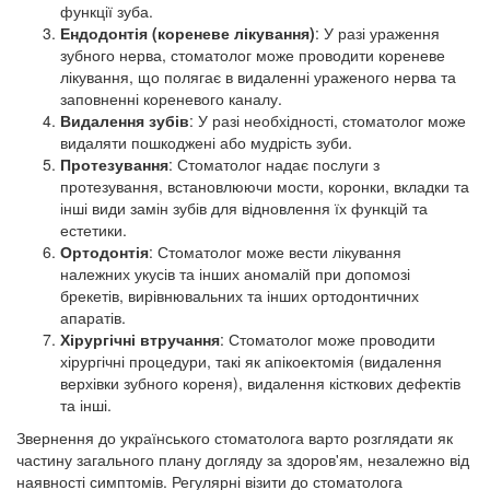
функції зуба.
Ендодонтія (кореневе лікування)
: У разі ураження
зубного нерва, стоматолог може проводити кореневе
лікування, що полягає в видаленні ураженого нерва та
заповненні кореневого каналу.
Видалення зубів
: У разі необхідності, стоматолог може
видаляти пошкоджені або мудрість зуби.
Протезування
: Стоматолог надає послуги з
протезування, встановлюючи мости, коронки, вкладки та
інші види замін зубів для відновлення їх функцій та
естетики.
Ортодонтія
: Стоматолог може вести лікування
належних укусів та інших аномалій при допомозі
брекетів, вирівнювальних та інших ортодонтичних
апаратів.
Хірургічні втручання
: Стоматолог може проводити
хірургічні процедури, такі як апікоектомія (видалення
верхівки зубного кореня), видалення кісткових дефектів
та інші.
Звернення до українського стоматолога варто розглядати як
частину загального плану догляду за здоров'ям, незалежно від
наявності симптомів. Регулярні візити до стоматолога