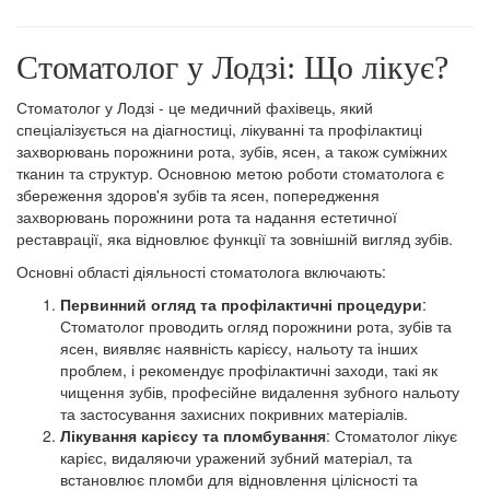
Стоматолог у Лодзі: Що лікує?
Стоматолог у Лодзі - це медичний фахівець, який
спеціалізується на діагностиці, лікуванні та профілактиці
захворювань порожнини рота, зубів, ясен, а також суміжних
тканин та структур. Основною метою роботи стоматолога є
збереження здоров'я зубів та ясен, попередження
захворювань порожнини рота та надання естетичної
реставрації, яка відновлює функції та зовнішній вигляд зубів.
Основні області діяльності стоматолога включають:
Первинний огляд та профілактичні процедури
:
Стоматолог проводить огляд порожнини рота, зубів та
ясен, виявляє наявність карієсу, нальоту та інших
проблем, і рекомендує профілактичні заходи, такі як
чищення зубів, професійне видалення зубного нальоту
та застосування захисних покривних матеріалів.
Лікування карієсу та пломбування
: Стоматолог лікує
карієс, видаляючи уражений зубний матеріал, та
встановлює пломби для відновлення цілісності та