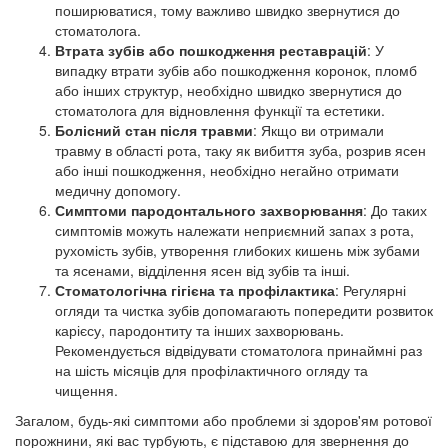
поширюватися, тому важливо швидко звернутися до
стоматолога.
Втрата зубів або пошкодження реставрацій
: У
випадку втрати зубів або пошкодження коронок, пломб
або інших структур, необхідно швидко звернутися до
стоматолога для відновлення функції та естетики.
Болісний стан після травми
: Якщо ви отримали
травму в області рота, таку як вибиття зуба, розрив ясен
або інші пошкодження, необхідно негайно отримати
медичну допомогу.
Симптоми пародонтального захворювання
: До таких
симптомів можуть належати неприємний запах з рота,
рухомість зубів, утворення глибоких кишень між зубами
та ясенами, відділення ясен від зубів та інші.
Стоматологічна гігієна та профілактика
: Регулярні
огляди та чистка зубів допомагають попередити розвиток
карієсу, пародонтиту та інших захворювань.
Рекомендується відвідувати стоматолога принаймні раз
на шість місяців для профілактичного огляду та
чищення.
Загалом, будь-які симптоми або проблеми зі здоров'ям ротової
порожнини, які вас турбують, є підставою для звернення до