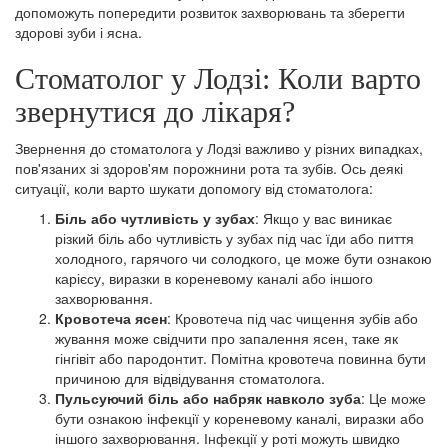
допоможуть попередити розвиток захворювань та зберегти
здорові зуби і ясна.
Стоматолог у Лодзі: Коли варто
звернутися до лікаря?
Звернення до стоматолога у Лодзі важливо у різних випадках,
пов'язаних зі здоров'ям порожнини рота та зубів. Ось деякі
ситуації, коли варто шукати допомогу від стоматолога:
Біль або чутливість у зубах
: Якщо у вас виникає
різкий біль або чутливість у зубах під час їди або пиття
холодного, гарячого чи солодкого, це може бути ознакою
карієсу, виразки в кореневому каналі або іншого
захворювання.
Кровотеча ясен
: Кровотеча під час чищення зубів або
жування може свідчити про запалення ясен, таке як
гінгівіт або пародонтит. Помітна кровотеча повинна бути
причиною для відвідування стоматолога.
Пульсуючий біль або набряк навколо зуба
: Це може
бути ознакою інфекції у кореневому каналі, виразки або
іншого захворювання. Інфекції у роті можуть швидко