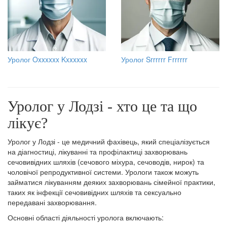
Уролог Oxxxxxx Kxxxxxx
Уролог Srrrrrr Frrrrrr
Уролог у Лодзі - хто це та що
лікує?
Уролог у Лодзі - це медичний фахівець, який спеціалізується
на діагностиці, лікуванні та профілактиці захворювань
сечовивідних шляхів (сечового міхура, сечоводів, нирок) та
чоловічої репродуктивної системи. Урологи також можуть
займатися лікуванням деяких захворювань сімейної практики,
таких як інфекції сечовивідних шляхів та сексуально
передавані захворювання.
Основні області діяльності уролога включають: