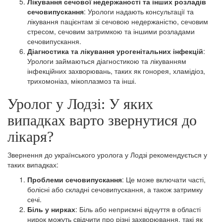
Лікування сечової недержаності та інших розладів
сечовипускання
: Урологи надають консультації та
лікування пацієнтам зі сечовою недержаністю, сечовим
стресом, сечовим затримкою та іншими розладами
сечовипускання.
Діагностика та лікування урогенітальних інфекцій
:
Урологи займаються діагностикою та лікуванням
інфекційних захворювань, таких як гонорея, хламідіоз,
трихомоніаз, мікоплазмоз та інші.
Уролог у Лодзі: У яких
випадках варто звернутися до
лікаря?
Звернення до українського уролога у Лодзі рекомендується у
таких випадках:
Проблеми сечовипускання
: Це може включати часті,
болісні або складні сечовипускання, а також затримку
сечі.
Біль у нирках
: Біль або неприємні відчуття в області
нирок можуть свідчити про різні захворювання, такі як