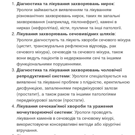
Діагностика та лікування захворювань нирок
:
Урологи займаються виявленням та лікуванням
різноманітних захворювань нирок, таких як запальні
захворювання (наприклад, пієлонефрит), камені в
нирках (нефролітіаз), кісти, пухлини та інші патології.
Лікування захворювань сечовивідних шляхів
:
Урологи діагностують та лікують хвороби сечового міхура
(цистит, трансмуральна рефлюксна відповідь, рак
сечового міхура), сечоводів та сечового міхура, також
вони ведуть пацієнтів із недержанням сечі та іншими
функціональними порушеннями.
Діагностика та лікування захворювань чоловічої
репродуктивної системи
: Урологи спеціалізуються на
виявленні та лікуванні проблем з плідністю, еректильною
дисфункцією, запаленнями передміхурової залози
(простатит), а також раком та іншими патологіями
передміхурової залози (простати).
Лікування сечокам'яної хвороби та ураження
мочеутворюючої системи
: Урологи проводять
лікування каменів в сечоводів та сечовому міхурі,
використовуючи консервативні методи або хірургічні
втручання.