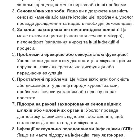
запальні процеси, камені в нирках або інші проблеми.
Сечокам'яна хвороба
: Якщо ви підозрюєте наявність
сечових каменів або маєте історію цієї проблеми, уролог
проведе дослідження та надасть необхідні рекомендації.
Запальні захворювання сечовивідних шляхів
: Це
може включати цистит (запалення сечового міхура),
пієлонефрит (запалення нирок) та інші інфекційні
процеси.
Проблеми з ерекцією або сексуальною функцією
:
Уролог може допомогти у діагностиці та лікуванні різних
порушень, таких як еректильна дисфункція або
передчасна еякуляція.
Простатичні проблеми
: Це може включати болісність
або дискомфорт у ділянці передміхурової залози,
проблеми з сечовипусканням або підозру на рак
простати.
Підозра на ракові захворювання сечовивідних
шляхів або чоловічих органів
: Уролог проведе
діагностику та здійснить відповідні обстеження, щоб
встановити діагноз та надати лікування.
Інфекції сексуально передаваними інфекціями (СПІ)
:
Якщо ви маєте підозру на інфекцію, таку як гонорея,