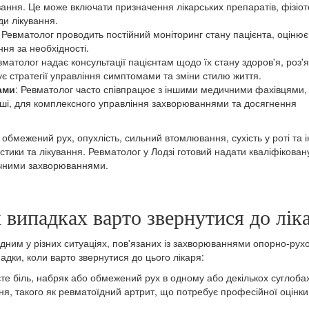
вання. Це може включати призначення лікарських препаратів, фізіот
ди лікування.
: Ревматолог проводить постійний моніторинг стану пацієнта, оцінює
ння за необхідності.
вматолог надає консультації пацієнтам щодо їх стану здоров'я, роз'
є стратегії управління симптомами та зміни стилю життя.
ами
: Ревматолог часто співпрацює з іншими медичними фахівцями,
інші, для комплексного управління захворюваннями та досягнення
, обмежений рух, опухлість, сильний втомлювання, сухість у роті та і
стики та лікування. Ревматолог у Лодзі готовий надати кваліфікован
ичними захворюваннями.
х випадках варто звернутися до лік
дним у різних ситуаціях, пов'язаних із захворюваннями опорно-рух
адки, коли варто звернутися до цього лікаря:
єте біль, набряк або обмежений рух в одному або декількох суглобах
, такого як ревматоїдний артрит, що потребує професійної оцінки