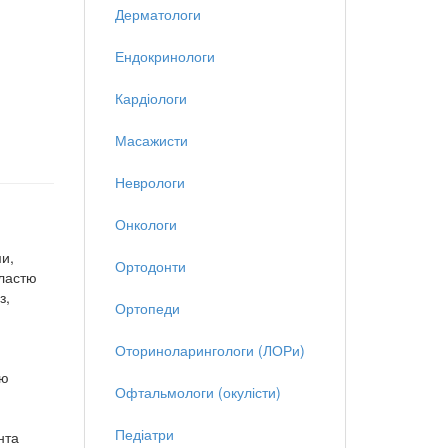
Дерматологи
Ендокринологи
Кардіологи
Масажисти
Неврологи
Онкологи
ми,
Ортодонти
бластю
з,
Ортопеди
Оториноларингологи (ЛОРи)
ою
Офтальмологи (окулісти)
Педіатри
нта