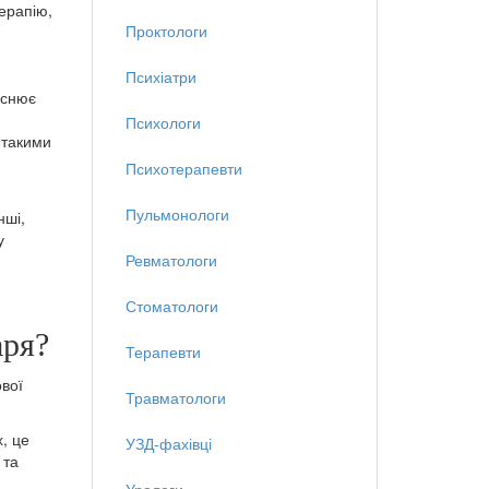
ерапію,
Проктологи
Психіатри
яснює
Психологи
 такими
Психотерапевти
Пульмонологи
нші,
у
Ревматологи
Стоматологи
аря?
Терапевти
ової
Травматологи
, це
УЗД-фахівці
 та
Урологи