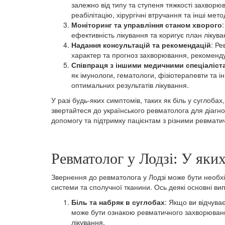
залежно від типу та ступеня тяжкості захворю
реабілітацію, хірургічні втручання та інші мето
Моніторинг та управління станом хворого
ефективність лікування та коригує план лікува
Надання консультацій та рекомендацій
: Ре
характер та прогноз захворювання, рекоменду
Співпраця з іншими медичними спеціаліст
як імунологи, гематологи, фізіотерапевти та 
оптимальних результатів лікування.
У разі будь-яких симптомів, таких як біль у суглобах
звертайтеся до українського ревматолога для діагно
допомогу та підтримку пацієнтам з різними ревмат
Ревматолог у Лодзі: У яки
Звернення до ревматолога у Лодзі може бути необхі
системи та сполучної тканини. Ось деякі основні вип
Біль та набряк в суглобах
: Якщо ви відчува
може бути ознакою ревматичного захворювання
лікування.