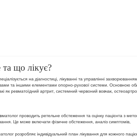
е та що лікує?
пеціалізується на діагностиці, лікуванні та управлінні захворювання
'язами та іншими елементами опорно-рухової системи. Основною о
акі як ревматоїдний артрит, системний червоний вовчак, остеоартро
евматолог проводить ретельне обстеження та оцінку пацієнта з мет
вання. Це може включати фізичне обстеження, аналіз симптомів,
матолог розробляє індивідуальний план лікування для кожного паціє