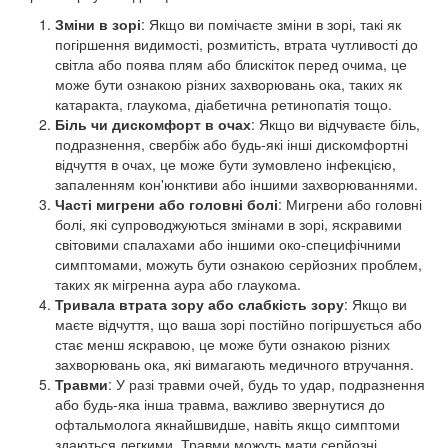
Зміни в зорі
: Якщо ви помічаєте зміни в зорі, такі як
погіршення видимості, розмитість, втрата чутливості до
світла або поява плям або блискіток перед очима, це
може бути ознакою різних захворювань ока, таких як
катаракта, глаукома, діабетична ретинопатія тощо.
Біль чи дискомфорт в очах
: Якщо ви відчуваєте біль,
подразнення, свербіж або будь-які інші дискомфортні
відчуття в очах, це може бути зумовлено інфекцією,
запаленням кон'юнктиви або іншими захворюваннями.
Часті мигрени або головні болі
: Мигрени або головні
болі, які супроводжуються змінами в зорі, яскравими
світовими спалахами або іншими око-специфічними
симптомами, можуть бути ознакою серйозних проблем,
таких як мігренна аура або глаукома.
Тривала втрата зору або слабкість зору
: Якщо ви
маєте відчуття, що ваша зорі постійно погіршується або
стає менш яскравою, це може бути ознакою різних
захворювань ока, які вимагають медичного втручання.
Травми
: У разі травми очей, будь то удар, подразнення
або будь-яка інша травма, важливо звернутися до
офтальмолога якнайшвидше, навіть якщо симптоми
здаються легкими. Травми можуть мати серйозні