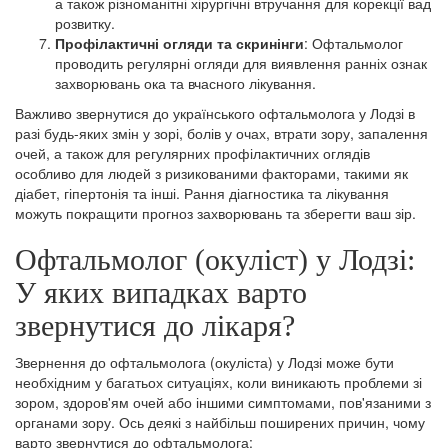
а також різноманітні хірургічні втручання для корекції вад
розвитку.
Профілактичні огляди та скринінги
: Офтальмолог
проводить регулярні огляди для виявлення ранніх ознак
захворювань ока та вчасного лікування.
Важливо звернутися до українського офтальмолога у Лодзі в
разі будь-яких змін у зорі, болів у очах, втрати зору, запалення
очей, а також для регулярних профілактичних оглядів
особливо для людей з ризикованими факторами, такими як
діабет, гіпертонія та інші. Рання діагностика та лікування
можуть покращити прогноз захворювань та зберегти ваш зір.
Офтальмолог (окуліст) у Лодзі:
У яких випадках варто
звернутися до лікаря?
Звернення до офтальмолога (окуліста) у Лодзі може бути
необхідним у багатьох ситуаціях, коли виникають проблеми зі
зором, здоров'ям очей або іншими симптомами, пов'язаними з
органами зору. Ось деякі з найбільш поширених причин, чому
варто звернутися до офтальмолога: