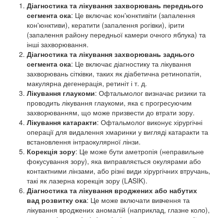
Діагностика та лікування захворювань переднього
сегмента ока
: Це включає кон'юнктивіти (запалення
кон'юнктиви), кератити (запалення рогівки), ірити
(запалення району передньої камери очного яблука) та
інші захворювання.
Діагностика та лікування захворювань заднього
сегмента ока
: Це включає діагностику та лікування
захворювань сітківки, таких як діабетична ретинопатія,
макулярна дегенерація, ретиніт і т. д.
Лікування глаукоми
: Офтальмолог визначає ризики та
проводить лікування глаукоми, яка є прогресуючим
захворюванням, що може призвести до втрати зору.
Лікування катаракти
: Офтальмолог виконує хірургічні
операції для видалення хмаринки у вигляді катаракти та
встановлення інтраокулярної лінзи.
Корекція зору
: Це може бути аметропія (неправильне
фокусування зору), яка виправляється окулярами або
контактними лінзами, або різні види хірургічних втручань,
такі як лазерна корекція зору (LASIK).
Діагностика та лікування вроджених або набутих
вад розвитку ока
: Це може включати вивчення та
лікування вроджених аномалій (наприклад, глазне коло),