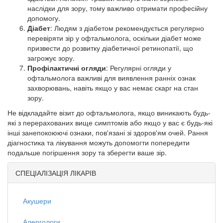
наслідки для зору, тому важливо отримати професійну
допомогу.
Діабет
: Людям з діабетом рекомендується регулярно
перевіряти зір у офтальмолога, оскільки діабет може
призвести до розвитку діабетичної ретинопатії, що
загрожує зору.
Профілактичні огляди
: Регулярні огляди у
офтальмолога важливі для виявлення ранніх ознак
захворювань, навіть якщо у вас немає скарг на стан
зору.
Не відкладайте візит до офтальмолога, якщо виникають будь-
які з перерахованих вище симптомів або якщо у вас є будь-які
інші занепокоюючі ознаки, пов'язані зі здоров'ям очей. Рання
діагностика та лікування можуть допомогти попередити
подальше погіршення зору та зберегти ваше зір.
СПЕЦІАЛІЗАЦІЯ ЛІКАРІВ
Акушери
Алергологи