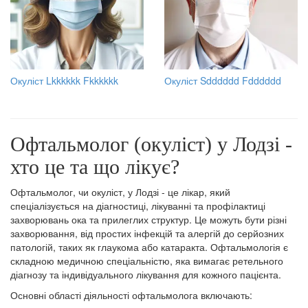
Окуліст Lkkkkkk Fkkkkkk
Окуліст Sdddddd Fdddddd
Офтальмолог (окуліст) у Лодзі -
хто це та що лікує?
Офтальмолог, чи окуліст, у Лодзі - це лікар, який
спеціалізується на діагностиці, лікуванні та профілактиці
захворювань ока та прилеглих структур. Це можуть бути різні
захворювання, від простих інфекцій та алергій до серйозних
патологій, таких як глаукома або катаракта. Офтальмологія є
складною медичною спеціальністю, яка вимагає ретельного
діагнозу та індивідуального лікування для кожного пацієнта.
Основні області діяльності офтальмолога включають: