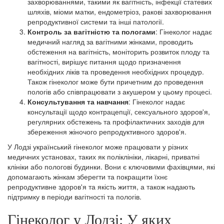
захворюваннями, такими як вагітність, інфекції статевих
шляхів, міоми матки, ендометріоз, ракові захворювання
репродуктивної системи та інші патології.
Контроль за вагітністю та пологами
: Гінеколог надає
медичний нагляд за вагітними жінками, проводить
обстеження на вагітність, моніторить розвиток плоду та
вагітності, вирішує питання щодо призначення
необхідних ліків та проведення необхідних процедур.
Також гінеколог може бути причетним до проведення
пологів або співпрацювати з акушером у цьому процесі.
Консультування та навчання
: Гінеколог надає
консультації щодо контрацепції, сексуального здоров'я,
регулярних обстежень та профілактичних заходів для
збереження жіночого репродуктивного здоров'я.
У Лодзі український гінеколог може працювати у різних
медичних установах, таких як поліклініки, лікарні, приватні
клініки або пологові будинки. Вони є ключовими фахівцями, які
допомагають жінкам зберегти та покращити їхнє
репродуктивне здоров'я та якість життя, а також надають
підтримку в періоди вагітності та пологів.
Гінеколог у Лодзі: У яких