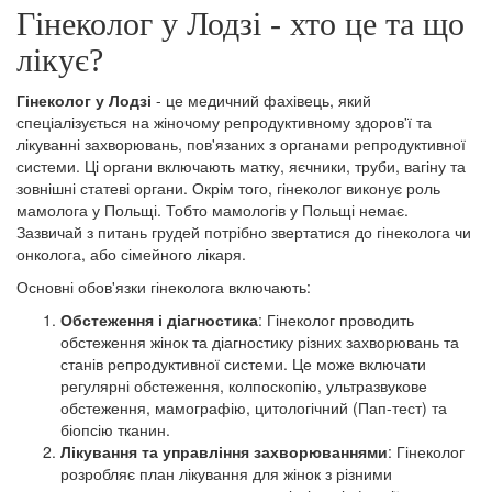
Гінеколог у Лодзі - хто це та що
лікує?
Гінеколог у Лодзі
- це медичний фахівець, який
спеціалізується на жіночому репродуктивному здоров'ї та
лікуванні захворювань, пов'язаних з органами репродуктивної
системи. Ці органи включають матку, яєчники, труби, вагіну та
зовнішні статеві органи. Окрім того, гінеколог виконує роль
мамолога у Польщі. Тобто мамологів у Польщі немає.
Зазвичай з питань грудей потрібно звертатися до гінеколога чи
онколога, або сімейного лікаря.
Основні обов'язки гінеколога включають:
Обстеження і діагностика
: Гінеколог проводить
обстеження жінок та діагностику різних захворювань та
станів репродуктивної системи. Це може включати
регулярні обстеження, колпоскопію, ультразвукове
обстеження, мамографію, цитологічний (Пап-тест) та
біопсію тканин.
Лікування та управління захворюваннями
: Гінеколог
розробляє план лікування для жінок з різними