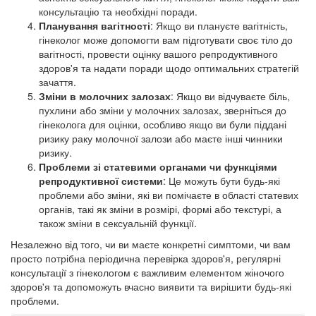
консультацію та необхідні поради.
Планування вагітності
: Якщо ви плануєте вагітність,
гінеколог може допомогти вам підготувати своє тіло до
вагітності, провести оцінку вашого репродуктивного
здоров'я та надати поради щодо оптимальних стратегій
зачаття.
Зміни в молочних залозах
: Якщо ви відчуваєте біль,
пухлини або зміни у молочних залозах, зверніться до
гінеколога для оцінки, особливо якщо ви були піддані
ризику раку молочної залози або маєте інші чинники
ризику.
Проблеми зі статевими органами чи функціями
репродуктивної системи
: Це можуть бути будь-які
проблеми або зміни, які ви помічаєте в області статевих
органів, такі як зміни в розмірі, формі або текстурі, а
також зміни в сексуальній функції.
Незалежно від того, чи ви маєте конкретні симптоми, чи вам
просто потрібна періодична перевірка здоров'я, регулярні
консультації з гінекологом є важливим елементом жіночого
здоров'я та допоможуть вчасно виявити та вирішити будь-які
проблеми.