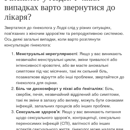
випадках варто звернутися до
лікаря?
Звертатися до гінеколога у Лодзі слід у різних ситуаціях,
пов'язаних з жіночим здоров'ям та репродуктивною системою.
Ось деякі загальні випадки, коли варто розглянути
консультацію гінеколога:
Менструальні нерегулярності
: Якщо у вас виникають
незвичайні менструальні цикли, зміни тривалості або
інтенсивності кровотечі, або ви маєте аномальні
симптоми під час місячних, такі як сильний біль,
позаматкове відчуття або інші проблеми, звертайтеся до
гінеколога для оцінки.
Біль чи дискомфорт у піхві або ґеніталіях
: Біль,
свербіж, печія, незвичайний відділений або симптоми,
такі як зміни в запаху або виливу, можуть бути ознаками
інфекцій, запальних процесів або інших проблем.
Сексуальне здоров'я
: Якщо у вас виникають питання
щодо сексуального здоров'я, контрацепції, сексуально
переносимих інфекцій (СПІ), вагітності або інших
аспектів сексуального життя, гінеколог може надати вам