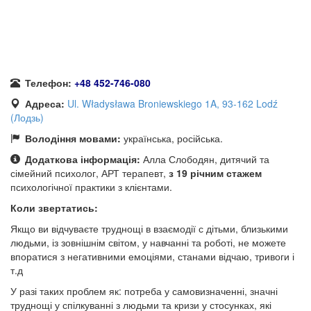
Телефон:
+48 452-746-080
Адреса:
Ul. Władysława Broniewskiego 1A, 93-162 Lodź
(Лодзь)
Володіння мовами:
українська, російська.
Додаткова інформація:
Алла Слободян, дитячий та
сімейний психолог, АРТ терапевт,
з 19 річним стажем
психологічної практики з клієнтами.
Коли звертатись:
Якщо ви відчуваєте труднощі в взаємодії с дітьми, близькими
людьми, із зовнішнім світом, у навчанні та роботі, не можете
впоратися з негативними емоціями, станами відчаю, тривоги і
т.д
У разі таких проблем як: потреба у самовизначенні, значні
труднощі у спілкуванні з людьми та кризи у стосунках, які