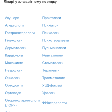
Лікарі у алфавітному порядку
Акушери
Проктологи
Алергологи
Психіатри
Гастроентерологи
Психологи
Гінекологи
Психотерапевти
Дерматологи
Пульмонологи
Кардіологи
Ревматологи
Масажисти
Стоматологи
Неврологи
Терапевти
Онкологи
Травматологи
Ортодонти
УЗД-фахівці
Ортопеди
Урологи
Оториноларингологи
Фізіотерапевти
(ЛОРи)