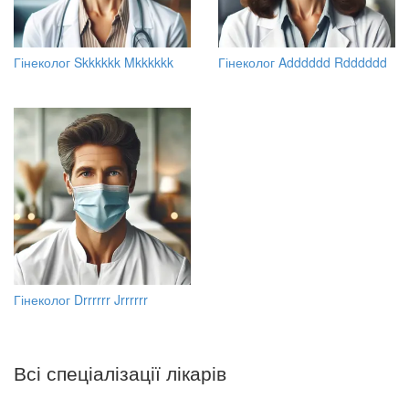
Гінеколог Skkkkkk Mkkkkkk
Гінеколог Adddddd Rdddddd
Гінеколог Drrrrrr Jrrrrrr
Всі спеціалізації лікарів