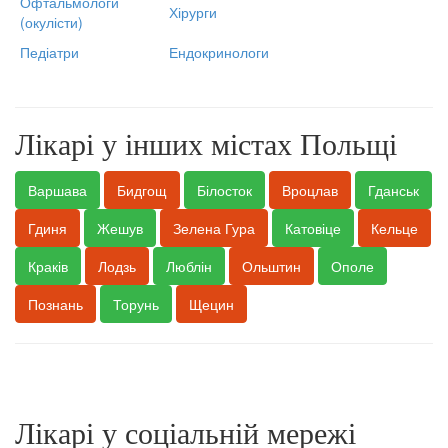
Офтальмологи
Хірурги
(окулісти)
Педіатри
Ендокринологи
Лікарі у інших містах Польщі
Варшава
Бидгощ
Білосток
Вроцлав
Гданськ
Гдиня
Жешув
Зелена Гура
Катовіце
Кельце
Краків
Лодзь
Люблін
Ольштин
Ополе
Познань
Торунь
Щецин
Лікарі у соціальній мережі