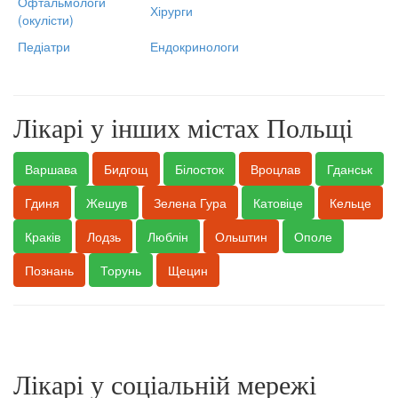
Офтальмологи
Хірурги
(окулісти)
Педіатри
Ендокринологи
Лікарі у інших містах Польщі
Варшава
Бидгощ
Білосток
Вроцлав
Гданськ
Гдиня
Жешув
Зелена Гура
Катовіце
Кельце
Краків
Лодзь
Люблін
Ольштин
Ополе
Познань
Торунь
Щецин
Лікарі у соціальній мережі