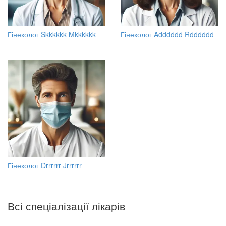
Гінеколог Skkkkkk Mkkkkkk
Гінеколог Adddddd Rdddddd
Гінеколог Drrrrrr Jrrrrrr
Всі спеціалізації лікарів