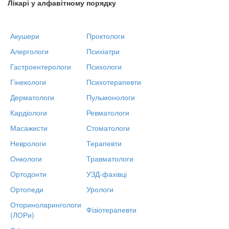
Лікарі у алфавітному порядку
Акушери
Проктологи
Алергологи
Психіатри
Гастроентерологи
Психологи
Гінекологи
Психотерапевти
Дерматологи
Пульмонологи
Кардіологи
Ревматологи
Масажисти
Стоматологи
Неврологи
Терапевти
Онкологи
Травматологи
Ортодонти
УЗД-фахівці
Ортопеди
Урологи
Оториноларингологи
Фізіотерапевти
(ЛОРи)